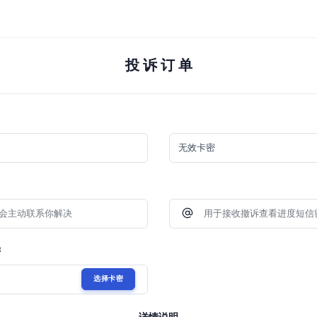
投 诉 订 单
密
选择卡密